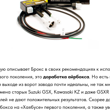
ую описывает Брокс в своих рекомендациях к исп
вого поколения, это
доработка айрбокса
. Но есть
выходе из ворот завода почти идеальны, не так м
мена старых Suzuki GSX, Kаwasaki KZ и даже GSXR 
лей не дают положительных результатов. Скорее д
бокса на «Хаябусе» первого поколения, а также у