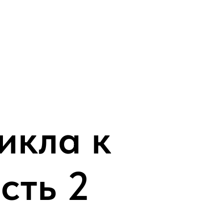
икла к
сть 2