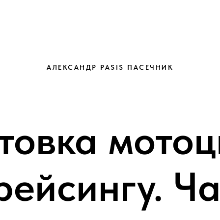
АЛЕКСАНДР PASIS ПАСЕЧНИК
товка мотоц
рейсингу. Ча