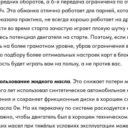
средних оборотов, а 6-я передача ограничена по 
ч. Эта обманка отлично работает для парней, кот
оказала практика, не всегда хорошо работает на д
и во время старта зачастую играет плохую шутку 
есь потенциал двигателя на старте. Поэтому, если 
ть на более грамотном уровне, убрав ограничения 
о подбору более оптимальных настроек карт в бло
ть будет играть вам на пользу, а не против вас.
ользование жидкого масла
. Это снижает потери 
ого лет использовал синтетическое автомобильное 
ения и сохраняет фрикционные диски в хорошем со
асла 0w. На их перекачку по системе расходуется
ажно, чтобы двигатель был в хорошем техническом
их масел при тяжёлых условиях эксплуатации може