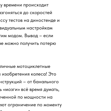
ицу времени происходит
азгоняться до скоростей
ассу тестов на диностенде и
дивидуальным настройкам
тим модом. Вывод – если
че можно получить потерю
азличные мотоциклетные
 изобретения колеса! Это
нструкций – от банального
ь «мозги» всё время думать,
ниченной по мощности на
меют ограничение по моменту