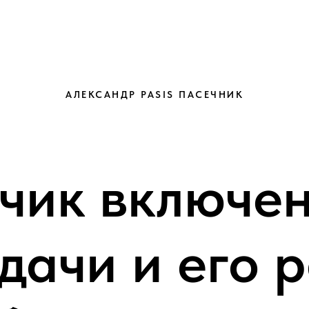
АЛЕКСАНДР PASIS ПАСЕЧНИК
чик включе
дачи и его р