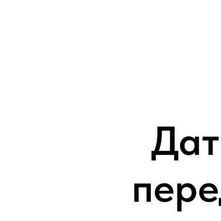
Дат
пере