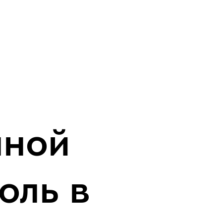
нной
оль в